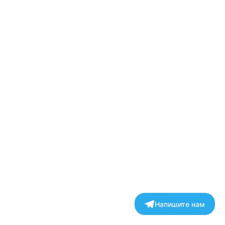
Напишите нам