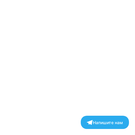
Напишите нам